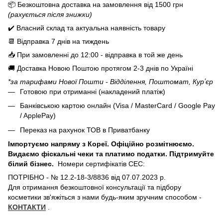
📦 Безкоштовна доставка на замовлення від
1500
грн
(рахується після знижки)
✔️ Власний склад та актуальна наявність товару
📆 Відправка 7 днів на тиждень
📥 При замовленні до 12:00 - відправка в той же день
🚚 Доставка Новою Поштою протягом 2-3 днів по Україні
*за тарифами Нової Пошти - Відділення, Поштомат, Курʼєр
Готовою при отриманні (накладений платіж)
Банківською картою онлайн (Visa / MasterCard / Google Pay
/ ApplePay)
Переказ на рахунок ТОВ в Приватбанку
Імпортуємо напряму з Кореї. Офіційно розмітнюємо.
Видаємо фіскальні чеки та платимо податки. Підтримуйте
білий бізнес.
Номери сертифікатів СЕС:
ПОТРІБНО - № 12.2-18-3/8836 від 07.07.2023 р.
Для отримання безкоштовної консультації та підбору
косметики зв'яжіться з нами будь-яким зручним способом -
КОНТАКТИ
.