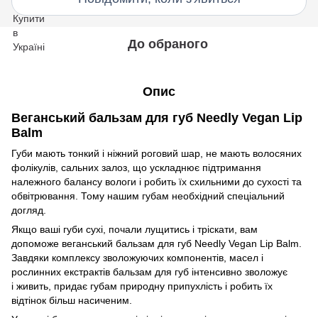
До обраного
Опис
Веганський бальзам для губ Needly Vegan Lip
Balm
Губи мають тонкий і ніжний роговий шар, не мають волосяних
фолікулів, сальних залоз, що ускладнює підтримання
належного балансу вологи і робить їх схильними до сухості та
обвітрювання. Тому нашим губам необхідний спеціальний
догляд.
Якщо ваші губи сухі, почали лущитись і тріскати, вам
допоможе веганський бальзам для губ Needly Vegan Lip Balm.
Завдяки комплексу зволожуючих компонентів, масел і
рослинних екстрактів бальзам для губ інтенсивно зволожує
і живить, придає губам природну припухлість і робить їх
відтінок більш насиченим.