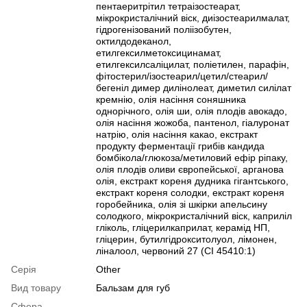
пентаеритрітил тетраізостеарат,
мікрокристалічний віск, диізостеарилмалат,
гідрогенізований поліізобутен,
октилдодеканол,
етилгексилметоксицинамат,
етилгексилсаліцилат, поліетилен, парафін,
фітостерил/ізостеарил/цетил/стеарил/
бегеніл димер дилінолеат, диметил силілат
кремнію, олія насіння соняшника
однорічного, олія ши, олія плодів авокадо,
олія насіння жожоба, пантенол, гіалуронат
натрію, олія насіння какао, екстракт
продукту ферментації грибів кандида
бомбікола/глюкоза/метиловий ефір ріпаку,
олія плодів оливи європейської, арганова
олія, екстракт кореня дудника гігантського,
екстракт кореня солодки, екстракт кореня
горобейника, олія зі шкірки апельсину
солодкого, мікрокристалічний віск, каприліл
гліколь, гліцерилкаприлат, керамід НП,
гліцерин, бутилгідрокситолуол, лімонен,
ліналоол, червоний 27 (CI 45410:1)
Серія
Other
Вид товару
Бальзам для губ
Сфера