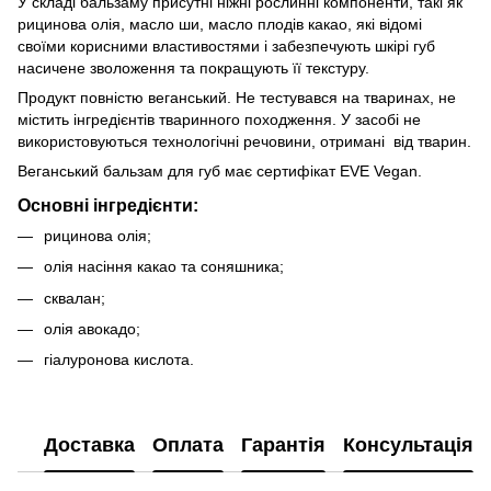
У складі бальзаму присутні ніжні рослинні компоненти, такі як
рицинова олія, масло ши, масло плодів какао, які відомі
своїми корисними властивостями і забезпечують шкірі губ
насичене зволоження та покращують її текстуру.
Продукт повністю веганський. Не тестувався на тваринах, не
містить інгредієнтів тваринного походження. У засобі не
використовуються технологічні речовини, отримані від тварин.
Веганський бальзам для губ має сертифікат EVE Vegan.
Основні інгредієнти:
рицинова олія;
олія насіння какао та соняшника;
сквалан;
олія авокадо;
гіалуронова кислота.
Доставка
Оплата
Гарантія
Консультація