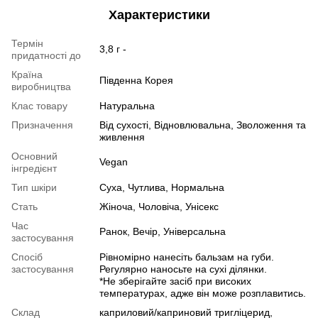
Характеристики
Термін
3,8 г -
придатності до
Країна
Південна Корея
виробництва
Клас товару
Натуральна
Призначення
Від сухості, Відновлювальна, Зволоження та
живлення
Основний
Vegan
інгредієнт
Тип шкіри
Суха, Чутлива, Нормальна
Стать
Жіноча, Чоловіча, Унісекс
Час
Ранок, Вечір, Універсальна
застосування
Спосіб
Рівномірно нанесіть бальзам на губи.
застосування
Регулярно наносьте на сухі ділянки.
*Не зберігайте засіб при високих
температурах, адже він може розплавитись.
Склад
каприловий/каприновий тригліцерид,