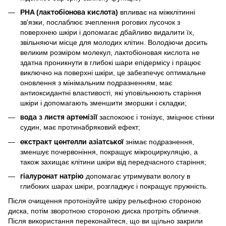
PHA (лактобіонова кислота)
впливає на міжклітинні
зв'язки, послаблює зчеплення рогових лусочок з
поверхнею шкіри і допомагає дбайливо видалити їх,
звільняючи місце для молодих клітин. Володіючи досить
великим розміром молекул, лактобіоновая кислота не
здатна проникнути в глибокі шари епідермісу і працює
виключно на поверхні шкіри, це забезпечує оптимальне
оновлення з мінімальним подразненням, має
антиоксидантні властивості, які уповільнюють старіння
шкіри і допомагають зменшити зморшки і складки;
вода з листя артемізії
заспокоює і тонізує, зміцнює стінки
судин, має протинабряковий ефект;
екстракт центелли азіатської
знімає подразнення,
зменшує почервоніння, покращує мікроциркуляцію, а
також захищає клітини шкіри від передчасного старіння;
гіалуронат натрію
допомагає утримувати вологу в
глибоких шарах шкіри, розгладжує і покращує пружність.
Після очищення протонізуйте шкіру рельєфною стороною
диска, потім зворотною стороною диска протріть обличчя.
Після використання переконайтеся, що ви щільно закрили