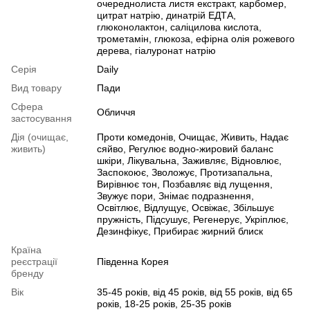
очереднолиста листя екстракт, карбомер,
цитрат натрію, динатрій ЕДТА,
глюконолактон, саліцилова кислота,
трометамін, глюкоза, ефірна олія рожевого
дерева, гіалуронат натрію
Серія
Daily
Вид товару
Пади
Сфера
Обличчя
застосування
Дія (очищає,
Проти комедонів, Очищає, Живить, Надає
живить)
сяйво, Регулює водно-жировий баланс
шкіри, Лікувальна, Заживляє, Відновлює,
Заспокоює, Зволожує, Протизапальна,
Вирівнює тон, Позбавляє від лущення,
Звужує пори, Знімає подразнення,
Освітлює, Відлущує, Освіжає, Збільшує
пружність, Підсушує, Регенерує, Укріплює,
Дезинфікує, Прибирає жирний блиск
Країна
реєстрації
Південна Корея
бренду
Вік
35-45 років, від 45 років, від 55 років, від 65
років, 18-25 років, 25-35 років