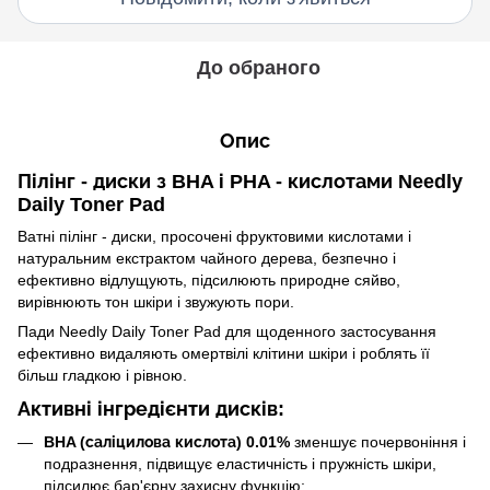
До обраного
Опис
Пілінг - диски з BHA і PHA - кислотами Needly
Daily Toner Pad
Ватні пілінг - диски, просочені фруктовими кислотами і
натуральним екстрактом чайного дерева, безпечно і
ефективно відлущують, підсилюють природне сяйво,
вирівнюють тон шкіри і звужують пори.
Пади Needly Daily Toner Pad для щоденного застосування
ефективно видаляють омертвілі клітини шкіри і роблять її
більш гладкою і рівною.
Активні інгредієнти дисків:
BHA (саліцилова кислота)
0.01%
зменшує почервоніння і
подразнення, підвищує еластичність і пружність шкіри,
підсилює бар'єрну захисну функцію;