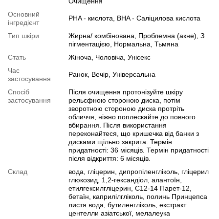
Очищення
Основний
PHA - кислота, BHA - Саліцилова кислота
інгредієнт
Тип шкіри
Жирна/ комбінована, Проблемна (акне), З
пігментацією, Нормальна, Тьмяна
Стать
Жіноча, Чоловіча, Унісекс
Час
Ранок, Вечір, Універсальна
застосування
Спосіб
Після очищення протонізуйте шкіру
застосування
рельєфною стороною диска, потім
зворотною стороною диска протріть
обличчя, ніжно поплескайте до повного
вбирання. Після використання
переконайтеся, що кришечка від банки з
дисками щільно закрита. Термін
придатності: 36 місяців. Термін придатності
після відкриття: 6 місяців.
Склад
вода, гліцерин, дипропіленгліколь, гліцерил
глюкозид, 1,2-гександіол, алантоїн,
етилгексилгліцерин, C12-14 Парет-12,
бетаїн, каприлілгліколь, полинь Принцепса
листя вода, бутиленгліколь, екстракт
центелли азіатської, мелалеука