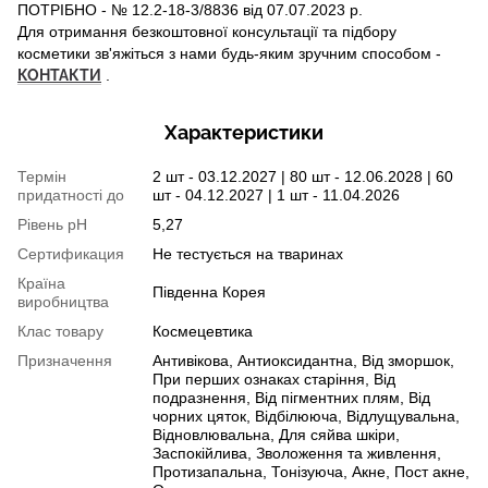
ПОТРІБНО - № 12.2-18-3/8836 від 07.07.2023 р.
Для отримання безкоштовної консультації та підбору
косметики зв'яжіться з нами будь-яким зручним способом -
КОНТАКТИ
.
Характеристики
Термін
2 шт - 03.12.2027 | 80 шт - 12.06.2028 | 60
придатності до
шт - 04.12.2027 | 1 шт - 11.04.2026
Рівень рН
5,27
Сертификация
Не тестується на тваринах
Країна
Південна Корея
виробництва
Клас товару
Космецевтика
Призначення
Антивікова, Антиоксидантна, Від зморшок,
При перших ознаках старіння, Від
подразнення, Від пігментних плям, Від
чорних цяток, Відбілююча, Відлущувальна,
Відновлювальна, Для сяйва шкіри,
Заспокійлива, Зволоження та живлення,
Протизапальна, Тонізуюча, Акне, Пост акне,